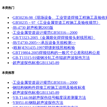
本类热门
·
GB50236-98《现场设备、工业管道焊接工程施工及验收
·
GB50235－97《工业金属管道工程施工及验收规范》
·
JB-4730 超声检测2005版
·
工业金属管道设计规范GB50316—2000
·
GB/T3323-2005《金属熔化焊焊接接头射线照相》
·
JB/T4730-2005<<承压设备无损检测>>
·
(欧标)EN1435-1997焊缝射线照相检验
·
GBT19804-2005焊接结构的一般尺寸公差和结构公差
·
GB-T13315-91锻钢冷轧工作辊超声波探伤方法
·
超声波探伤标准GB11345-89
本类推荐
·
工业金属管道设计规范GB50316—2000
·
钢结构钢构件焊接工程施工说明及验收标准
·
超声波探伤标准GB11345-89
·
YB-T144-98超声探伤信号幅度误差测量方法
·
YB951-81钢轨超声波探伤方法