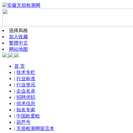
选择风格
加入收藏
繁體中文
网站地图
首 页
|
技术专栏
|
行业标准
|
行业资讯
|
企业名录
|
招聘求职
|
供求信息
|
知名专家
|
中国欧爱欧
|
葫芦号
|
无损检测网留言本