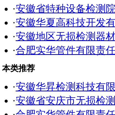
·
安徽省特种设备检测
·
安徽华夏高科技开发
·
安徽地区无损检测器
·
合肥实华管件有限责
本类推荐
·
安徽华昇检测科技有
·
安徽省安庆市无损检
·
合肥实华管件有限责