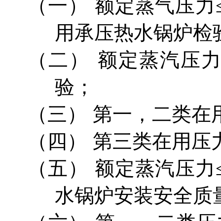
（一）
额定蒸气压力
用承压热水锅炉检
（二）
额定蒸汽压
验；
（三）
第一，二类在
（四）
第三类在用压
（五）
额定蒸汽压力
水锅炉安装安全质