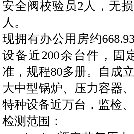
安全阀校验员
2
人，无损
人。
现拥有办公用房约
668.
设备近
200
余台件，固
准，规程
80
多册。自成
大中型锅炉、压力容器
特种设备近万台，监检、
检测范围：