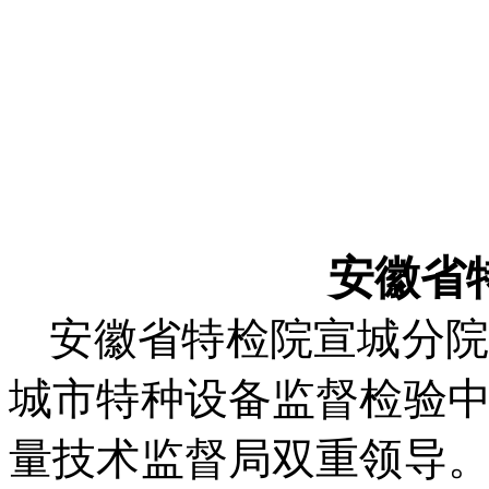
安徽省
安徽省特检院宣城分
城市特种设备监督检验
量技术监督局双重领导