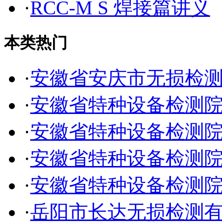
·
RCC-M S 焊接篇讲义
本类热门
·
安徽省安庆市无损检
·
安徽省特种设备检测
·
安徽省特种设备检测
·
安徽省特种设备检测
·
安徽省特种设备检测
·
岳阳市长达无损检测