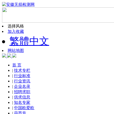
选择风格
加入收藏
繁體中文
网站地图
首 页
|
技术专栏
|
行业标准
|
行业资讯
|
企业名录
|
招聘求职
|
供求信息
|
知名专家
|
中国欧爱欧
|
葫芦号