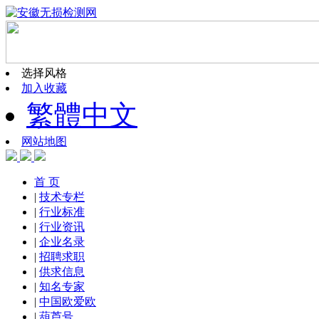
选择风格
加入收藏
繁體中文
网站地图
首 页
|
技术专栏
|
行业标准
|
行业资讯
|
企业名录
|
招聘求职
|
供求信息
|
知名专家
|
中国欧爱欧
|
葫芦号